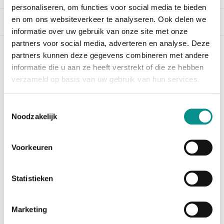
personaliseren, om functies voor social media te bieden
en om ons websiteverkeer te analyseren. Ook delen we
Beschrijving
informatie over uw gebruik van onze site met onze
partners voor social media, adverteren en analyse. Deze
partners kunnen deze gegevens combineren met andere
OWC 960GB Aura 6G SSD + Kit MacBook Air
informatie die u aan ze heeft verstrekt of die ze hebben
(2012)
verzameld op basis van uw gebruik van hun services.
Let op: Dit product is End-of-Life en is
niet
meer leverbaar. Bestelt u deze SSD, dan zult u de
Toestemmingsselectie
opvolger ontvangen; de
OWC Aura Pro 6G 1TB SSD +
Noodzakelijk
Envoy Kit
Te weinig opslagcapaciteit in uw MacBook Air? De OWC
Voorkeuren
960GB Aura 6G SSD biedt uitkomst. Vervang de huidige
SSD voor deze 960GB grote SSD en u kunt voorlopig
weer even voort.
Statistieken
De envoy kit bevat:
Marketing
1 x 960GB Aura 6G SSD
1 x USB3.0 behuizing voor de SSD uit de MacBook Air