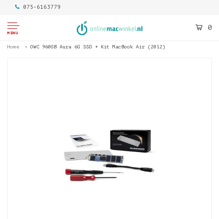
075-6163779
0
MENU
Home
OWC 960GB Aura 6G SSD + Kit MacBook Air (2012)