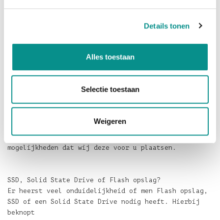
1 x USB3.0 kabel
1 x Draagzakje voor de envoy kit
Details tonen
1 x Torx T-5 schroevendraaier
1 x Pentalobe schroevendraaier
Alles toestaan
De envoy kit bevat alles dat u nodig heeft om de SSD
te vervangen en de gegevens van de oude SSD over te
zetten op de nieuwe SSD.
Selectie toestaan
Ziet u het helemaal niet zitten om zelf met een
Weigeren
schroevendraaier aan de slag te gaan? Vraag dan naar
de
mogelijkheden dat wij deze voor u plaatsen.
SSD, Solid State Drive of Flash opslag?
Er heerst veel onduidelijkheid of men Flash opslag,
SSD of een Solid State Drive nodig heeft. Hierbij
beknopt