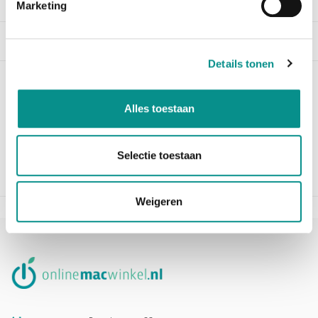
Marketing
Beschrijving
Details tonen
MacBook Pro 13" Unibody Early & Late
Alles toestaan
2011 HDD Flex kabel
Vervangende data kabel
Selectie toestaan
Apple P/N: 922 9771
Weigeren