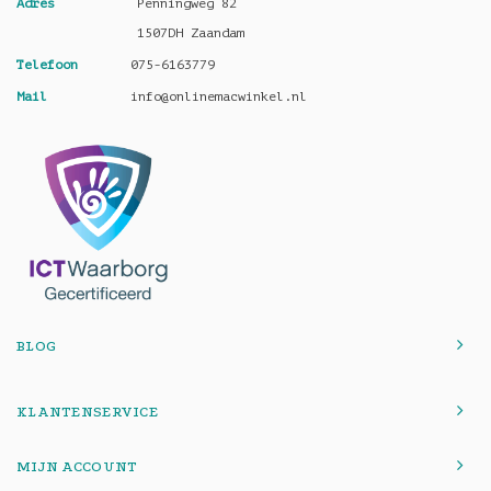
Adres
Penningweg 82
1507DH Zaandam
Telefoon
075-6163779
Mail
info@onlinemacwinkel.nl
BLOG
KLANTENSERVICE
MIJN ACCOUNT