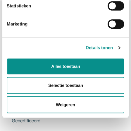
Statistieken
Marketing
Adres
Penningweg 82
Details tonen
1507DH Zaandam
Telefoon
075-6163779
Alles toestaan
Mail
info@onlinemacwinkel.nl
Selectie toestaan
Weigeren