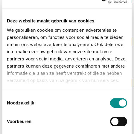
OWC
Envoy Pro FX 1TB SSD
€529,00
Deze website maakt gebruik van cookies
We gebruiken cookies om content en advertenties te
personaliseren, om functies voor social media te bieden
Levertijd 3 werkdagen
en om ons websiteverkeer te analyseren. Ook delen we
OWC
informatie over uw gebruik van onze site met onze
Envoy Pro FX 2TB SSD
€679,00
partners voor social media, adverteren en analyse. Deze
partners kunnen deze gegevens combineren met andere
informatie die u aan ze heeft verstrekt of die ze hebben
verzameld op basis van uw gebruik van hun services.
Levertijd 3 werkdagen
OWC
Envoy Pro FX 4TB SSD
Toestemmingsselectie
€1.299,00
Noodzakelijk
Voorkeuren