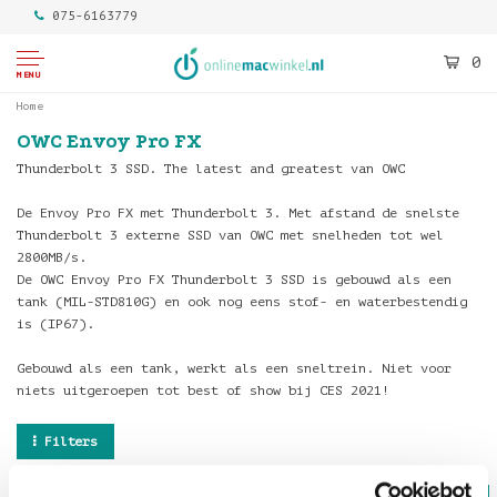
075-6163779
0
MENU
Home
OWC Envoy Pro FX
Thunderbolt 3 SSD. The latest and greatest van OWC
De Envoy Pro FX met Thunderbolt 3. Met afstand de snelste
Thunderbolt 3 externe SSD van OWC met snelheden tot wel
2800MB/s.
De OWC Envoy Pro FX Thunderbolt 3 SSD is gebouwd als een
tank (MIL-STD810G) en ook nog eens stof- en waterbestendig
is (IP67).
Gebouwd als een tank, werkt als een sneltrein. Niet voor
niets uitgeroepen tot best of show bij CES 2021!
Filters
Op voorraad