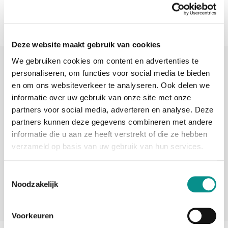
Deze website maakt gebruik van cookies
We gebruiken cookies om content en advertenties te
Sinds 2006 uw Mac specialist
personaliseren, om functies voor social media te bieden
30 dagen bedenktijd
en om ons websiteverkeer te analyseren. Ook delen we
informatie over uw gebruik van onze site met onze
Vandaag besteld, morgen in huis
partners voor social media, adverteren en analyse. Deze
partners kunnen deze gegevens combineren met andere
informatie die u aan ze heeft verstrekt of die ze hebben
beoordelingen
verzameld op basis van uw gebruik van hun services.
Toestemmingsselectie
Noodzakelijk
Voorkeuren