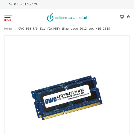
075-6163779
0
MENU
Home
OWC 8GB RAM Kit (2x4GB) iMac Late 2012 tot Mid 2015