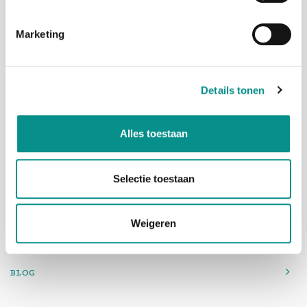
Marketing
Adres
Penningweg 82
1507DH Zaandam
Details tonen
Telefoon
075-6163779
Mail
info@onlinemacwinkel.nl
Alles toestaan
Selectie toestaan
Weigeren
BLOG