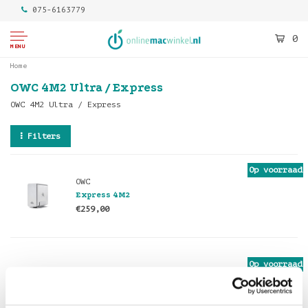
075-6163779
0
MENU
Home
OWC 4M2 Ultra / Express
OWC 4M2 Ultra / Express
Filters
Op voorraad
OWC
Express 4M2
€259,00
Op voorraad
OWC
Express 4M2 - Incl SoftRAID
€419,00