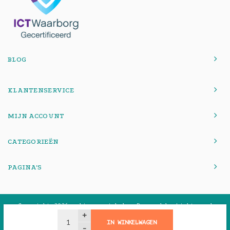
BLOG
KLANTENSERVICE
MIJN ACCOUNT
CATEGORIEËN
PAGINA'S
© Copyright 2026 onlinemacwinkel - Powered by
Lightspeed
-
Theme by
Shopmonkey
+
IN WINKELWAGEN
-