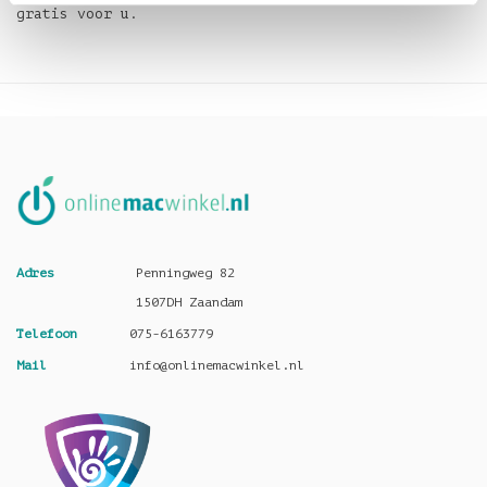
gratis voor u.
Adres
Penningweg 82
1507DH Zaandam
Telefoon
075-6163779
Mail
info@onlinemacwinkel.nl