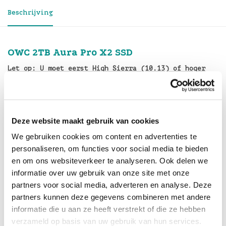
Beschrijving
OWC 2TB Aura Pro X2 SSD
Let op: U moet eerst High Sierra (10.13) of hoger
geïnstalleerd hebben, alvorens u de SSD kunt
plaatsen.
Hier
vindt u de installatiehandleiding voor het
Deze website maakt gebruik van cookies
installeren van het besturingssysteem op de nieuwe
schijf.
We gebruiken cookies om content en advertenties te
personaliseren, om functies voor social media te bieden
De Aura Pro X2 SSD's zijn de nieuwste leden van de
en om ons websiteverkeer te analyseren. Ook delen we
OWC familie van High Performance SSD's. De Aura Pro
informatie over uw gebruik van onze site met onze
X2 zet de nieuwe gouden standaard voor met PCIe
partners voor social media, adverteren en analyse. Deze
uitgeruste Mac's. Met tot wel 2.3x betere
partners kunnen deze gegevens combineren met andere
prestaties, meer
informatie die u aan ze heeft verstrekt of die ze hebben
efficiënte Power Management voor een langere
verzameld op basis van uw gebruik van hun services.
batterijduur, legt de Aura Pro X2 de lat opnieuw