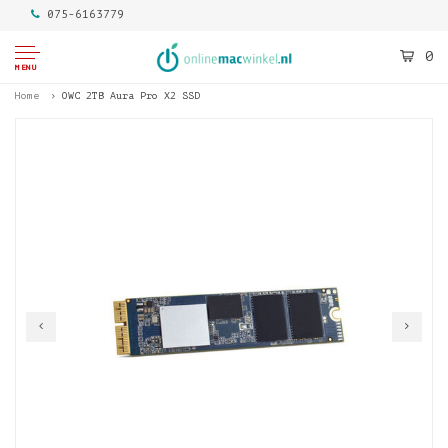
075-6163779
0
MENU
Home
OWC 2TB Aura Pro X2 SSD