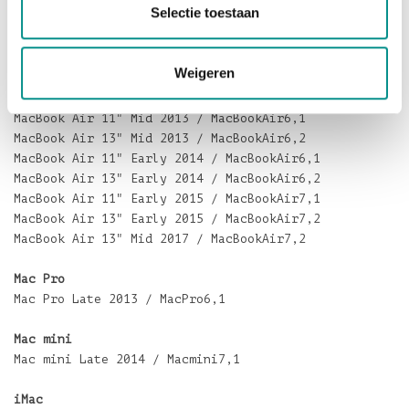
Selectie toestaan
MacBook Pro Retina 13" Early 2015 / MacBookPro12,1
MacBook Pro Retina 15" Mid 2015 / MacBookPro11,4
MacBook Pro Retina 15" Mid 2015 / MacBookPro11,5
Weigeren
MacBook Air
MacBook Air 11" Mid 2013 / MacBookAir6,1
MacBook Air 13" Mid 2013 / MacBookAir6,2
MacBook Air 11" Early 2014 / MacBookAir6,1
MacBook Air 13" Early 2014 / MacBookAir6,2
MacBook Air 11" Early 2015 / MacBookAir7,1
MacBook Air 13" Early 2015 / MacBookAir7,2
MacBook Air 13" Mid 2017 / MacBookAir7,2
Mac Pro
Mac Pro Late 2013 / MacPro6,1
Mac mini
Mac mini Late 2014 / Macmini7,1
iMac