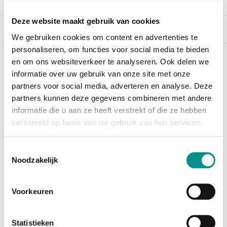
Deze website maakt gebruik van cookies
Beschrijving
We gebruiken cookies om content en advertenties te
personaliseren, om functies voor social media te bieden
en om ons websiteverkeer te analyseren. Ook delen we
OWC 2TB Aura Pro X2 SSD + Envoy Kit
informatie over uw gebruik van onze site met onze
MacBook Pro Retina (Late 2013 - Mid 2015)
partners voor social media, adverteren en analyse. Deze
Let op: U moet eerst High Sierra (10.13) of hoger
partners kunnen deze gegevens combineren met andere
geïnstalleerd hebben, alvorens u de SSD kunt
informatie die u aan ze heeft verstrekt of die ze hebben
plaatsen.
verzameld op basis van uw gebruik van hun services.
Te weinig opslagcapaciteit in uw MacBook Pro Retina?
Toestemmingsselectie
De OWC 2TB Aura Pro X2 biedt uitkomst. Vervang de
Noodzakelijk
huidige
SSD voor deze 2TB grote SSD en u hebt voorlopig weer
voldoende opslag. Met een leessnelheid van wel
Voorkeuren
3282MB/s
en een schrijfsnelheid van 2432MB/s, is hij razend
snel.
Statistieken