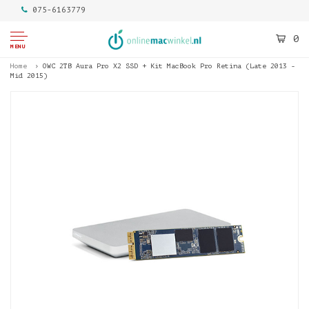
075-6163779
0
MENU
Home
OWC 2TB Aura Pro X2 SSD + Kit MacBook Pro Retina (Late 2013 -
Mid 2015)