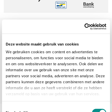
Sinds 2006 uw Mac specialist
30 dagen bedenktijd
Deze website maakt gebruik van cookies
Vandaag besteld, morgen in huis
We gebruiken cookies om content en advertenties te
personaliseren, om functies voor social media te bieden
beoordelingen
en om ons websiteverkeer te analyseren. Ook delen we
informatie over uw gebruik van onze site met onze
partners voor social media, adverteren en analyse. Deze
partners kunnen deze gegevens combineren met andere
informatie die u aan ze heeft verstrekt of die ze hebben
verzameld op basis van uw gebruik van hun services.
Toestemmingsselectie