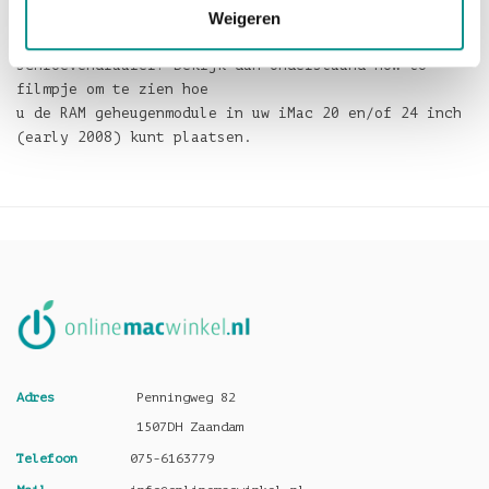
Weigeren
Gaat u liever zelf aan de slag met de
schroevendraaier? Bekijk dan onderstaand how-to
filmpje om te zien hoe
u de RAM geheugenmodule in uw iMac 20 en/of 24 inch
(early 2008) kunt plaatsen.
Adres
Penningweg 82
1507DH Zaandam
Telefoon
075-6163779