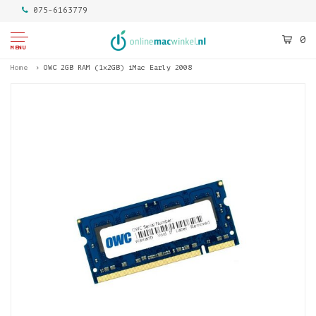
075-6163779
0
MENU
Home
OWC 2GB RAM (1x2GB) iMac Early 2008