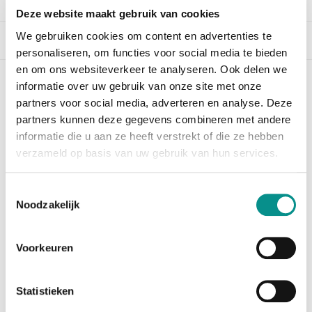
Deze website maakt gebruik van cookies
We gebruiken cookies om content en advertenties te
Beschrijving
personaliseren, om functies voor social media te bieden
en om ons websiteverkeer te analyseren. Ook delen we
informatie over uw gebruik van onze site met onze
OWC 1TB Aura Pro X2 SSD + Envoy Kit
partners voor social media, adverteren en analyse. Deze
MacBook Pro Retina (Late 2013 - Mid 2015)
partners kunnen deze gegevens combineren met andere
Let op: U moet eerst High Sierra (10.13) of hoger
informatie die u aan ze heeft verstrekt of die ze hebben
geïnstalleerd hebben, alvorens u de SSD kunt
verzameld op basis van uw gebruik van hun services.
plaatsen.
Toestemmingsselectie
Te weinig opslagcapaciteit in uw MacBook Pro Retina?
Noodzakelijk
De OWC 1TB Aura Pro X2 biedt uitkomst. Vervang de
huidige SSD voor deze 1TB grote SSD en u hebt
voorlopig weer voldoende opslag. Met een
Voorkeuren
leessnelheid van
wel 3282MB/s en een schrijfsnelheid van 2432MB/s, is
hij razend snel.
Statistieken