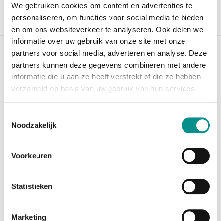
We gebruiken cookies om content en advertenties te
personaliseren, om functies voor social media te bieden
Beschrijving
en om ons websiteverkeer te analyseren. Ook delen we
informatie over uw gebruik van onze site met onze
partners voor social media, adverteren en analyse. Deze
OWC 1TB Aura Pro 6G SSD + Envoy kit
partners kunnen deze gegevens combineren met andere
MacBook Air (2012)
informatie die u aan ze heeft verstrekt of die ze hebben
Let op: Dit product is End-of-Life en is
niet
verzameld op basis van uw gebruik van hun services.
meer leverbaar. Bestelt u deze SSD, dan zult u de
opvolger ontvangen; de
OWC Aura Pro 6G 1TB SSD +
Toestemmingsselectie
Envoy Kit
Noodzakelijk
Te weinig opslagcapaciteit in uw MacBook Air? De OWC
1TB Aura Pro 6G biedt uitkomst. Vervang de huidige
Voorkeuren
SSD voor deze 1TB grote SSD en u kunt weer even
voort.
Statistieken
De envoy kit bevat:
1 x 1TB Aura Pro 6G SSD
Marketing
1 x USB3.0 behuizing voor de SSD uit de MacBook Air