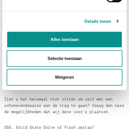
1 x USB3.0 kabel
1 x Draagzakje voor de envoy kit
1 x Torx T-5 schroevendraaier
Details tonen
1 x Pentalobe schroevendraaier
De envoy kit bevat alles dat u nodig heeft om de SSD
Alles toestaan
te vervangen en de gegevens van de oude SSD over te
zetten op de nieuwe SSD.
Selectie toestaan
De SSD is geschikt voor de volgende MacBook Air
modellen:
MacBook Air 11" Mid 2012 Model: MacBookAir5.1
Weigeren
MacBook Air 13" Mid 2012 Model: MacBookAir5.2
Ziet u het helemaal niet zitten om zelf met een
schroevendraaier aan de slag te gaan? Vraag dan naar
de mogelijkheden dat wij deze voor u plaatsen.
SSD, Solid State Drive of Flash opslag?