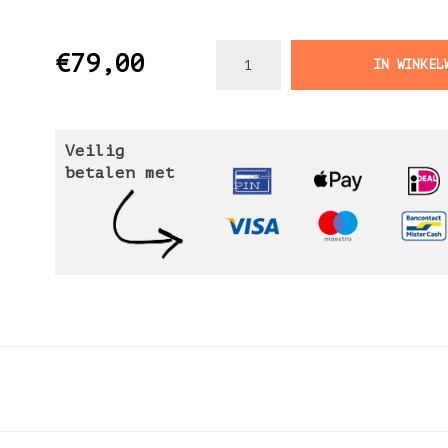
€79,00
IN WINKEL
Veilig
betalen met