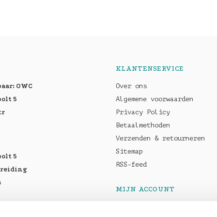
KLANTENSERVICE
baar: OWC
Over ons
olt 5
Algemene voorwaarden
tr
Privacy Policy
Betaalmethoden
Verzenden & retourneren
Sitemap
olt 5
RSS-feed
breiding
s
MIJN ACCOUNT
Registreren
tellen: