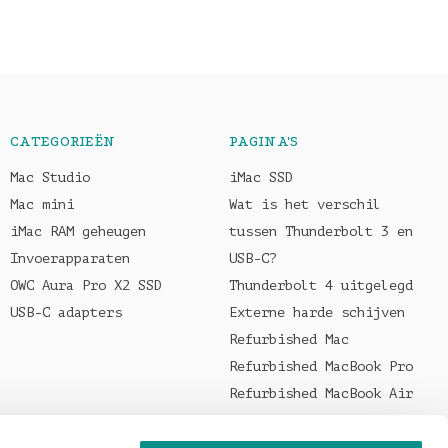
CATEGORIEËN
PAGINA'S
Mac Studio
iMac SSD
Mac mini
Wat is het verschil
iMac RAM geheugen
tussen Thunderbolt 3 en
Invoerapparaten
USB-C?
OWC Aura Pro X2 SSD
Thunderbolt 4 uitgelegd
USB-C adapters
Externe harde schijven
Refurbished Mac
Refurbished MacBook Pro
Refurbished MacBook Air
Welke oplader voor je
MacBook?