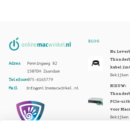
BLOG
Nu Lever
Thunderb
Adres
Penningweg 82
kabel 2m
1507DH Zaandam
Bekijken
Telefoon
075-6163779
NIEUW:
Mail
info@onlinemacwinkel.nl
Thunderb
PCIe-uit
voor Mac
Bekijken
Nu te bes