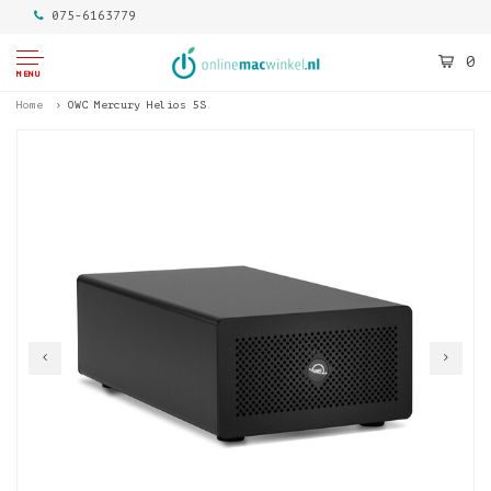
075-6163779
0
MENU
Home
OWC Mercury Helios 5S