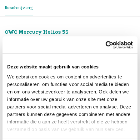
Beschrijving
OWC Mercury Helios 5S
Thunderbolt 5 PCIe-expansie &
connectiviteitsuitbreiding
Breng workstation-kracht naar je Mac of PC met de
OWC Mercury Helios 5S
– een krachtige externe
PCIe-
Deze website maakt gebruik van cookies
uitbreidings- en Thunderbolt 5-connectivity-
We gebruiken cookies om content en advertenties te
oplossing
. Met één kabel verander je een slanke
personaliseren, om functies voor social media te bieden
laptop, ‘all-in-one’ of compacte desktop in een
en om ons websiteverkeer te analyseren. Ook delen we
veelzijdige werkmachine met professionele
informatie over uw gebruik van onze site met onze
uitbreidingsmogelijkheden.
partners voor social media, adverteren en analyse. Deze
partners kunnen deze gegevens combineren met andere
Belangrijkste kenmerken:
informatie die u aan ze heeft verstrekt of die ze hebben
•
PCIe-uitbreiding met hoge prestaties
– één PCIe
verzameld op basis van uw gebruik van hun services.
4.0 x4 (x16 mechanische) sleuf voor half-length,