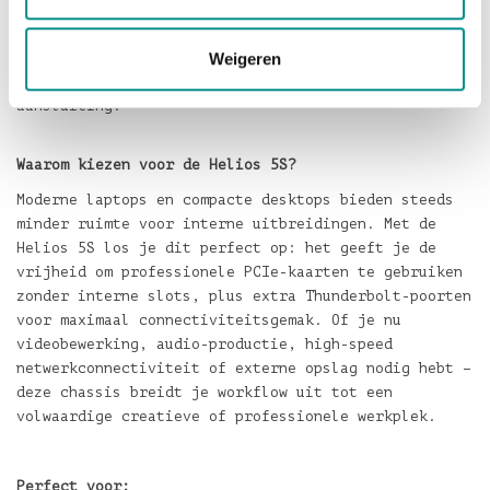
koel houdt, zelfs bij zware taken.
•
Complete set
– inclusief Thunderbolt 5-kabel en
Weigeren
power-cord retainer voor veilige en gemakkelijke
aansluiting.
Waarom kiezen voor de Helios 5S?
Moderne laptops en compacte desktops bieden steeds
minder ruimte voor interne uitbreidingen. Met de
Helios 5S los je dit perfect op: het geeft je de
vrijheid om professionele PCIe-kaarten te gebruiken
zonder interne slots, plus extra Thunderbolt-poorten
voor maximaal connectiviteitsgemak. Of je nu
videobewerking, audio-productie, high-speed
netwerkconnectiviteit of externe opslag nodig hebt –
deze chassis breidt je workflow uit tot een
volwaardige creatieve of professionele werkplek.
Perfect voor: