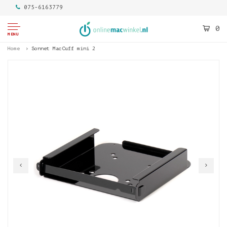
075-6163779
0
MENU
Home
Sonnet MacCuff mini 2