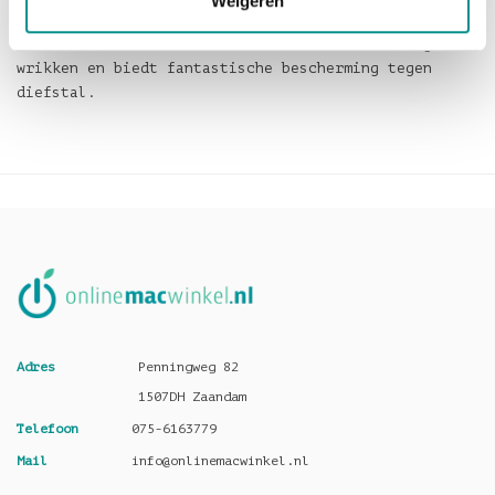
Weigeren
goedkopere
alternatieven, is de MacCuff mini 2 bestand tegen
wrikken en biedt fantastische bescherming tegen
diefstal.
Adres
Penningweg 82
1507DH Zaandam
Telefoon
075-6163779
Mail
info@onlinemacwinkel.nl