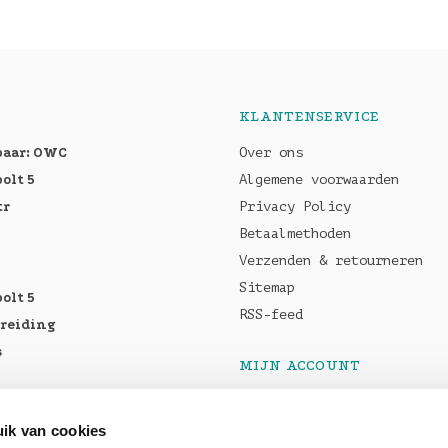
KLANTENSERVICE
baar: OWC
Over ons
olt 5
Algemene voorwaarden
tr
Privacy Policy
Betaalmethoden
Verzenden & retourneren
Sitemap
olt 5
RSS-feed
breiding
s
MIJN ACCOUNT
Registreren
tellen:
Mijn bestellingen
ik van cookies
Pro M5