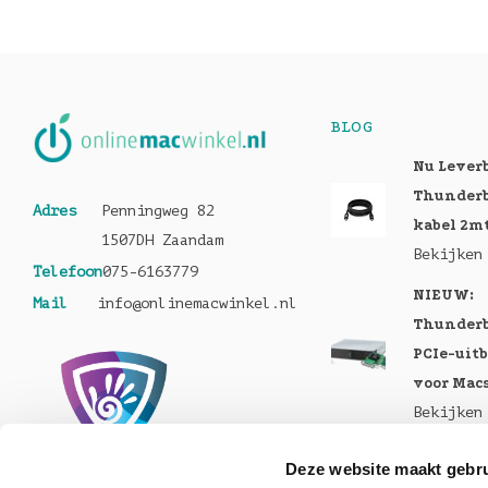
BLOG
Nu Lever
Thunderb
Adres
Penningweg 82
kabel 2m
1507DH Zaandam
Bekijken
Telefoon
075-6163779
NIEUW:
Mail
info@onlinemacwinkel.nl
Thunderb
PCIe-uit
voor Mac
Bekijken
Nu te bes
Deze website maakt gebru
MacBook 