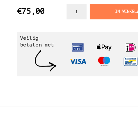
€75,00
IN WINKEL
Veilig
betalen met