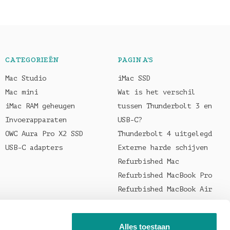
CATEGORIEËN
PAGINA'S
Mac Studio
iMac SSD
Mac mini
Wat is het verschil
iMac RAM geheugen
tussen Thunderbolt 3 en
Invoerapparaten
USB-C?
OWC Aura Pro X2 SSD
Thunderbolt 4 uitgelegd
USB-C adapters
Externe harde schijven
Refurbished Mac
Refurbished MacBook Pro
Refurbished MacBook Air
Welke oplader voor je
MacBook?
Alles toestaan