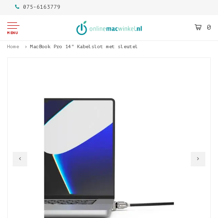
075-6163779
0
MENU
Home
MacBook Pro 14" Kabelslot met sleutel