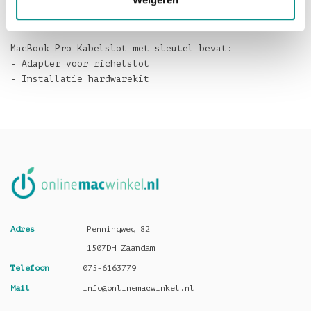
een hoes of tas past. Bovendien kan hij zowel links
als rechts van het trackpad worden bevestigd.
MacBook Pro Kabelslot met sleutel bevat:
- Adapter voor richelslot
- Installatie hardwarekit
Adres
Penningweg 82
1507DH Zaandam
Telefoon
075-6163779
Mail
info@onlinemacwinkel.nl