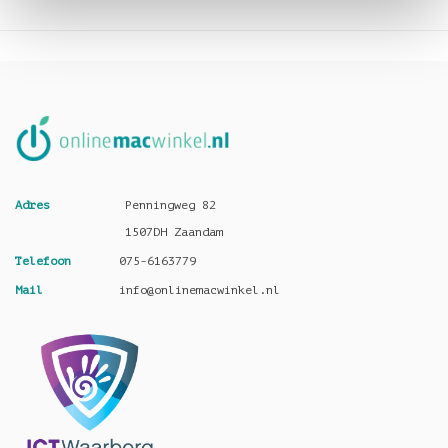
Adres
Penningweg 82
1507DH Zaandam
Telefoon
075-6163779
Mail
info@onlinemacwinkel.nl