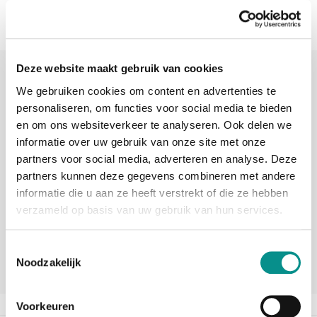
Deze website maakt gebruik van cookies
Sinds 2006 uw Mac specialist
We gebruiken cookies om content en advertenties te
30 dagen bedenktijd
personaliseren, om functies voor social media te bieden
en om ons websiteverkeer te analyseren. Ook delen we
Vandaag besteld, morgen in huis
informatie over uw gebruik van onze site met onze
partners voor social media, adverteren en analyse. Deze
partners kunnen deze gegevens combineren met andere
beoordelingen
informatie die u aan ze heeft verstrekt of die ze hebben
verzameld op basis van uw gebruik van hun services.
Toestemmingsselectie
Noodzakelijk
Voorkeuren