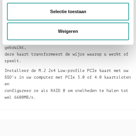
NVMe PCIe SSD aanzienlijke prestaties biedt
(3400MB/s)
Selectie toestaan
- 10x meer dan een draaiende schijf - stelt Sonnet's
M.2 2x4 Low-profile PCIe kaart u in staat om er twee
te
Weigeren
plaatsen op een enkel x8 kaart slot en de zijn
prestaties te combineren (6600MB/s). Hoe u hem ook
gebruikt,
deze kaart transformeert de wijze waarop u werkt of
speelt.
Installeer de M.2 2x4 Low-profile PCIe kaart met uw
SSD's in uw computer met PCIe 3.0 of 4.0 kaartsloten
en
configureer ze als RAID 0 om snelheden te halen tot
wel 6600MB/s.