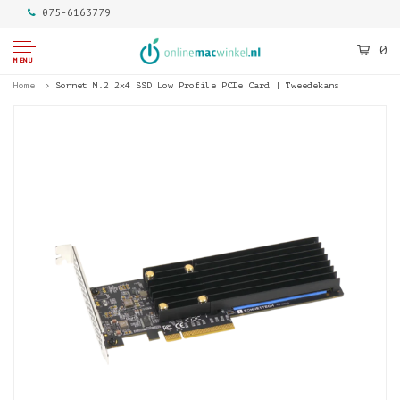
075-6163779
0
MENU
Home
Sonnet M.2 2x4 SSD Low Profile PCIe Card | Tweedekans