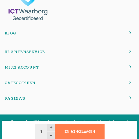
BLOG
KLANTENSERVICE
MIJN ACCOUNT
CATEGORIEËN
PAGINA'S
© Copyright 2026 onlinemacwinkel - Powered by
Lightspeed
-
Theme by
Shopmonkey
+
IN WINKELWAGEN
-