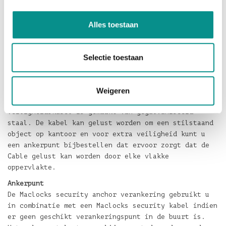
De iMac Lock en Security Cable is de perfecte
oplossing tegen diefstal, ongewenst uitlenen en
Alles toestaan
andersoortig gesjoemel door onbevoegden. Het
stijlvolle en elegante ontwerp van de iMac Security
Cable Lock is geschikt voor de meeste iMac's,
Selectie toestaan
waaronder de 21.5- en 27-inch iMac modellen.
Alle Locks zijn gemaakt van 100% roestvrij staal-
Weigeren
constructies en de in een lus eindigende
veiligheidskabel is gemaakt van gegalvaniseerd
staal. De kabel kan gelust worden om een stilstaand
object op kantoor en voor extra veiligheid kunt u
een ankerpunt bijbestellen dat ervoor zorgt dat de
Cable gelust kan worden door elke vlakke
oppervlakte.
Ankerpunt
De Maclocks security anchor verankering gebruikt u
in combinatie met een Maclocks security kabel indien
er geen geschikt verankeringspunt in de buurt is.