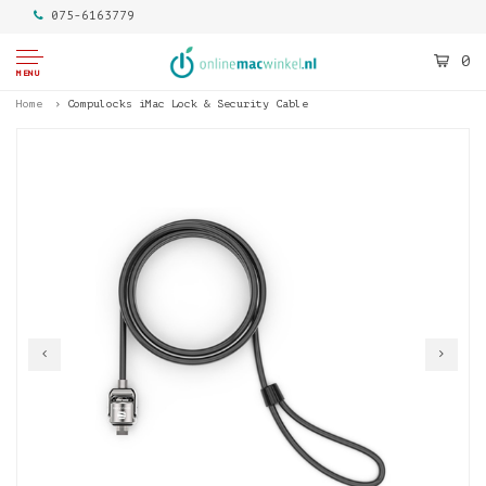
075-6163779
0
MENU
Home
Compulocks iMac Lock & Security Cable