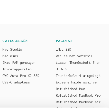
CATEGORIEËN
PAGINA'S
Mac Studio
iMac SSD
Mac mini
Wat is het verschil
iMac RAM geheugen
tussen Thunderbolt 3 en
Invoerapparaten
USB-C?
OWC Aura Pro X2 SSD
Thunderbolt 4 uitgelegd
USB-C adapters
Externe harde schijven
Refurbished Mac
Refurbished MacBook Pro
Refurbished MacBook Air
Welke oplader voor je