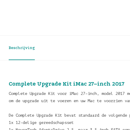
Beschrijving
Complete Upgrade Kit iMac 27–inch 2017
Complete Upgrade Kit voor iMac 27–inch, model 2017 m
om de upgrade uit te voeren en uw Mac te voorzien v
De Complete Upgrade Kit bevat standaard de volgende 
1x 12-delige gereedschapsset
1x NewerTech AdaptaDrive 2.5– naar 3.5 inch SATA con