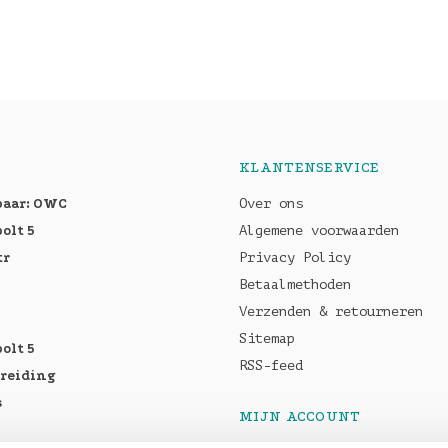
KLANTENSERVICE
baar: OWC
Over ons
olt 5
Algemene voorwaarden
tr
Privacy Policy
Betaalmethoden
Verzenden & retourneren
Sitemap
olt 5
RSS-feed
breiding
s
MIJN ACCOUNT