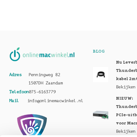
BLOG
Nu Lever
Thunderb
Adres
Penningweg 82
kabel 2m
1507DH Zaandam
Bekijken
Telefoon
075-6163779
NIEUW:
Mail
info@onlinemacwinkel.nl
Thunderb
PCIe-uit
voor Mac
Bekijken