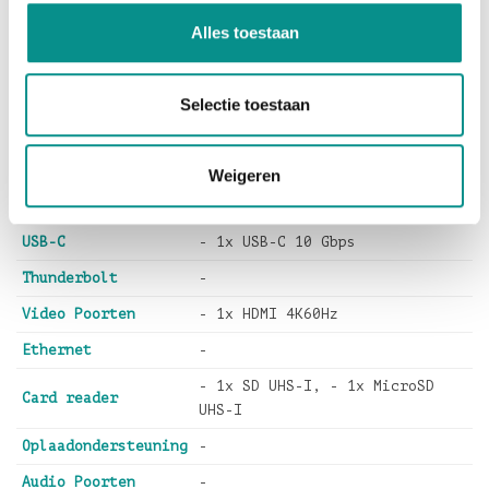
bovenzijde van de Hub,
die tegen de onderkant van het scherm van de iMac
Alles toestaan
geplaatst wordt, is voorzien van zacht materiaal dat
ervoor
zorgt dat de Mac geen krassen op zal lopen.
Selectie toestaan
Weigeren
USB-A
- 2x USB-A 10 Gbps
USB-C
- 1x USB-C 10 Gbps
Thunderbolt
-
Video Poorten
- 1x HDMI 4K60Hz
Ethernet
-
- 1x SD UHS-I, - 1x MicroSD
Card reader
UHS-I
Oplaadondersteuning
-
Audio Poorten
-