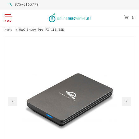
075-6163779
0
MENU
Home
OWC Envoy Pro FX 1TB SSD