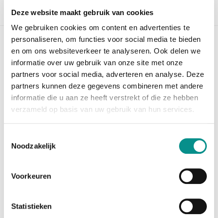
Deze website maakt gebruik van cookies
Beschrijving
We gebruiken cookies om content en advertenties te
personaliseren, om functies voor social media te bieden
OWC Envoy Pro FX 1TB SSD
en om ons websiteverkeer te analyseren. Ook delen we
informatie over uw gebruik van onze site met onze
Maak een grote stap vooruit met de OWC Envoy Pro FX
partners voor social media, adverteren en analyse. Deze
1TB. Aan te sluiten op computers met Thunderbolt 3,
partners kunnen deze gegevens combineren met andere
Thunderbolt 3, USB-C & USB-A. Hij is zelfs te
informatie die u aan ze heeft verstrekt of die ze hebben
verbinden met de iPad Pro, Chromebook en Surface
apparaten.
verzameld op basis van uw gebruik van hun services.
De X in Envoy Pro FX staat voor eXtreme snelheid op
elke interface waarop hij aangesloten wordt met
Toestemmingsselectie
maximum
Noodzakelijk
snelheden tot wel 2800MB/s. Of u opzoek bent naar
bestanden van een oudere machine, het maken van
backups,
Voorkeuren
of het in-field bewerken van video bestanden. De
Envoy Pro FX kan overweg met elke audio, video,
foto, grafische
Statistieken
en game-taak die u hem oplegt.