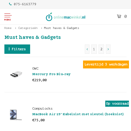
075-6163779
0
MENU
Home
Categorieën
Must haves & Gadgets
Must haves & Gadgets
Filters
1
2
Levertijd 3 werkdagen
OWC
Mercury Pro Blu-ray
€219,00
Op voorraad
Compulocks
MacBook Air 15" Kabelslot met sleutel (hoekslot)
€75,00