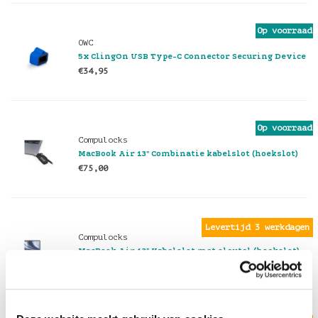
Op voorraad
OWC
5x ClingOn USB Type-C Connector Securing Device
€34,95
Op voorraad
Compulocks
MacBook Air 13" Combinatie kabelslot (hoekslot)
€75,00
Levertijd 3 werkdagen
Compulocks
MacBook Air 13" Kabelslot met sleutel (hoekslot)
€75,00