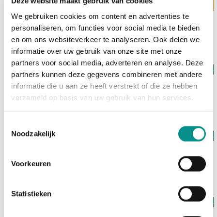
Deze website maakt gebruik van cookies
Levertijd 3 werkdagen
Compulocks
We gebruiken cookies om content en advertenties te
Mac Studio Security Mount
personaliseren, om functies voor social media te bieden
€149,00
en om ons websiteverkeer te analyseren. Ook delen we
informatie over uw gebruik van onze site met onze
partners voor social media, adverteren en analyse. Deze
Op voorraad
partners kunnen deze gegevens combineren met andere
Compulocks
informatie die u aan ze heeft verstrekt of die ze hebben
Mac Studio Security Stand
verzameld op basis van uw gebruik van hun services.
€149,00
Toestemmingsselectie
Noodzakelijk
Op voorraad
Compulocks
Compulocks Mac mini M4 Security Mount
Voorkeuren
€59,00
Statistieken
Op voorraad
Apple AirPods Pro 3