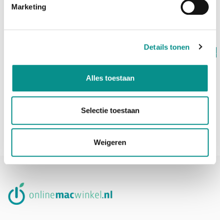
Marketing
€249,00
Details tonen
Op voorraad
Compulocks
MacBook Air 15" Combinatie kabelslot (hoekslot)
Alles toestaan
€75,00
Selectie toestaan
1
2
Weigeren