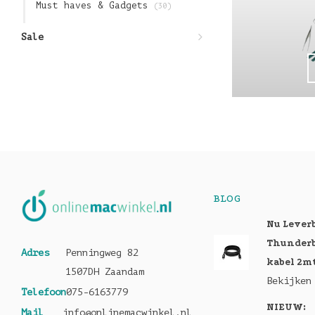
Must haves & Gadgets
(30)
Sale
BLOG
Nu Lever
Thunderb
Adres
Penningweg 82
kabel 2m
1507DH Zaandam
Bekijken
Telefoon
075-6163779
NIEUW:
Mail
info@onlinemacwinkel.nl