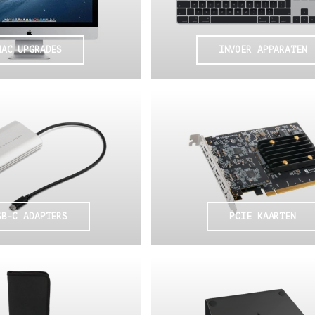
MAC UPGRADES
INVOER APPARATEN
SB-C ADAPTERS
PCIE KAARTEN