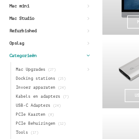
Mac mini
Mac Studio
Refurbished
Opslag
Categorieën
Mac Upgrades
(27)
Docking stations
(25)
Invoer apparaten
(24)
U
Kabels en adapters
(7)
USB-C Adapters
(24)
PCIe Kaarten
(0)
PCIe Behuizingen
(12)
Tools
(17)