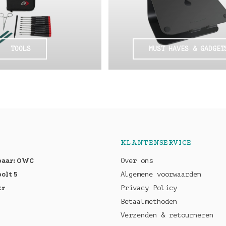
TOOLS
MUST HAVES & GADGET
KLANTENSERVICE
baar: OWC
Over ons
olt 5
Algemene voorwaarden
tr
Privacy Policy
Betaalmethoden
Verzenden & retourneren