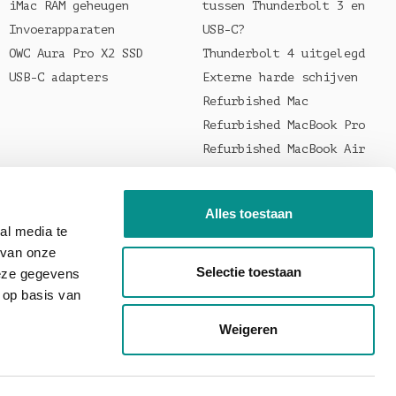
iMac RAM geheugen
tussen Thunderbolt 3 en
Invoerapparaten
USB-C?
OWC Aura Pro X2 SSD
Thunderbolt 4 uitgelegd
USB-C adapters
Externe harde schijven
Refurbished Mac
Refurbished MacBook Pro
Refurbished MacBook Air
Welke oplader voor je
MacBook?
Alles toestaan
al media te
 van onze
Selectie toestaan
deze gegevens
 op basis van
Weigeren