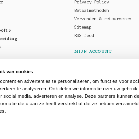
tr
Privacy Policy
Betaalmethoden
Verzenden & retourneren
Sitemap
olt 5
RSS-feed
breiding
s
MIJN ACCOUNT
Registreren
tellen:
Mijn bestellingen
ik van cookies
Pro M5
Mijn tickets
ontent en advertenties te personaliseren, om functies voor soci
5 Max
erkeer te analyseren. Ook delen we informatie over uw gebruik
or social media, adverteren en analyse. Deze partners kunnen 
ormatie die u aan ze heeft verstrekt of die ze hebben verzameld
baar: OWC
es.