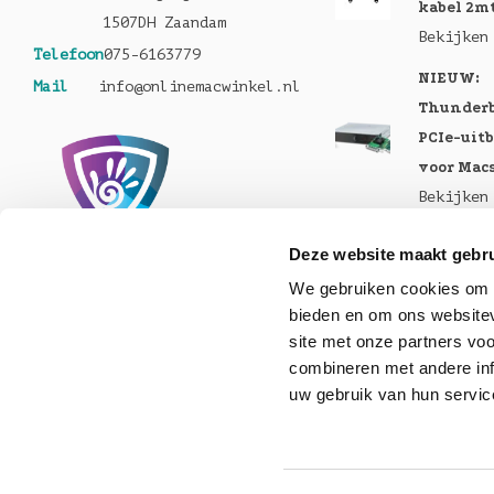
kabel 2m
1507DH Zaandam
Bekijken
Telefoon
075-6163779
NIEUW:
Mail
info@onlinemacwinkel.nl
Thunderb
PCIe-uit
voor Mac
Bekijken
Nu te bes
Deze website maakt gebru
MacBook 
We gebruiken cookies om c
Pro en M
bieden en om ons websitev
Bekijken
site met onze partners vo
combineren met andere inf
Nu lever
uw gebruik van hun servic
Helios 5S
Bekijken