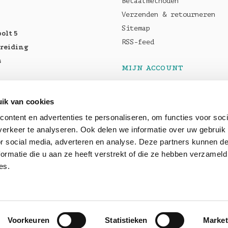
Betaalmethoden
Verzenden & retourneren
Sitemap
olt 5
RSS-feed
breiding
s
MIJN ACCOUNT
Registreren
tellen:
Mijn bestellingen
ik van cookies
Pro M5
Mijn tickets
ontent en advertenties te personaliseren, om functies voor soci
5 Max
erkeer te analyseren. Ook delen we informatie over uw gebruik
or social media, adverteren en analyse. Deze partners kunnen 
baar: OWC
ormatie die u aan ze heeft verstrekt of die ze hebben verzameld
es.
Voorkeuren
Statistieken
Market
peed
- Theme by
Shopmonkey