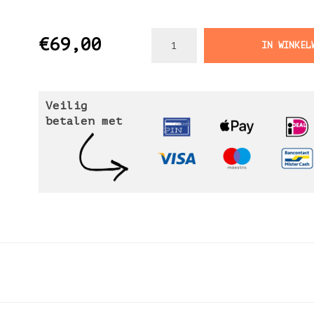
€69,00
IN WINKEL
Veilig
betalen met