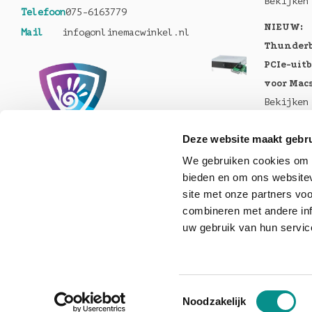
Bekijken
Telefoon
075-6163779
NIEUW:
Mail
info@onlinemacwinkel.nl
Thunderb
PCIe-uit
voor Mac
Bekijken
Nu te bes
Deze website maakt gebru
MacBook 
We gebruiken cookies om c
Pro en M
bieden en om ons websitev
Bekijken
site met onze partners vo
Nu lever
combineren met andere inf
uw gebruik van hun servic
Helios 5S
Bekijken
Toestemmingsselectie
Noodzakelijk
© Copyright 2026 onlinemacwinkel - Powered by
Lights