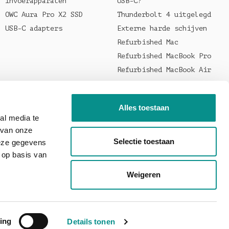
Invoerapparaten
USB-C?
OWC Aura Pro X2 SSD
Thunderbolt 4 uitgelegd
USB-C adapters
Externe harde schijven
Refurbished Mac
Refurbished MacBook Pro
Refurbished MacBook Air
Welke oplader voor je
MacBook?
Alles toestaan
al media te
 van onze
Selectie toestaan
deze gegevens
 op basis van
Weigeren
ing
Details tonen