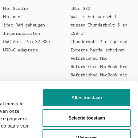
Mac Studio
iMac SSD
Mac mini
Wat is het verschil
iMac RAM geheugen
tussen Thunderbolt 3 en
Invoerapparaten
USB-C?
OWC Aura Pro X2 SSD
Thunderbolt 4 uitgelegd
USB-C adapters
Externe harde schijven
Refurbished Mac
Refurbished MacBook Pro
Refurbished MacBook Air
Welke oplader voor je
MacBook?
Alles toestaan
al media te
 van onze
Selectie toestaan
deze gegevens
 op basis van
Weigeren