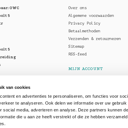
baar: OWC
Over ons
olt 5
Algemene voorwaarden
tr
Privacy Policy
Betaalmethoden
Verzenden & retourneren
Sitemap
olt 5
RSS-feed
breiding
s
MIJN ACCOUNT
Registreren
tellen:
Mijn bestellingen
ik van cookies
Pro M5
Mijn tickets
ontent en advertenties te personaliseren, om functies voor soci
5 Max
erkeer te analyseren. Ook delen we informatie over uw gebruik
or social media, adverteren en analyse. Deze partners kunnen 
ormatie die u aan ze heeft verstrekt of die ze hebben verzameld
baar: OWC
es.