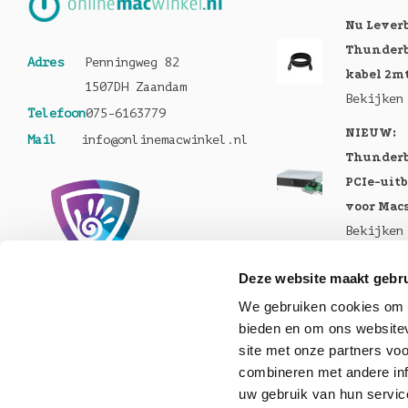
Nu Lever
Thunderb
Adres
Penningweg 82
kabel 2m
1507DH Zaandam
Bekijken
Telefoon
075-6163779
NIEUW:
Mail
info@onlinemacwinkel.nl
Thunderb
PCIe-uit
voor Mac
Bekijken
Nu te bes
Deze website maakt gebru
MacBook 
We gebruiken cookies om c
Pro en M
bieden en om ons websitev
Bekijken
site met onze partners vo
combineren met andere inf
Nu lever
uw gebruik van hun servic
Helios 5S