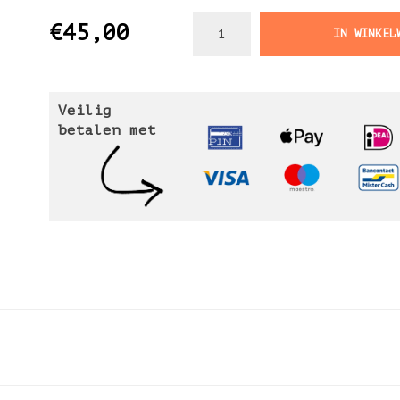
€45,00
IN WINKEL
Veilig
betalen met