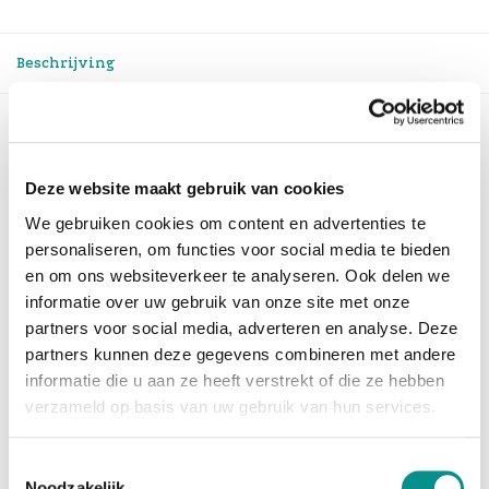
Beschrijving
Apple Studio Display - Glas met
nanotectuur - Kantelbare en in hoogte
Deze website maakt gebruik van cookies
verstelbare standaard
We gebruiken cookies om content en advertenties te
Mooie nieuwe vooruitzichten. Zodra u de grote en
personaliseren, om functies voor social media te bieden
ronduit schitterende Studio Display aanzet, bent u
en om ons websiteverkeer te analyseren. Ook delen we
om. Hij is
informatie over uw gebruik van onze site met onze
dun, één en al scherm en zit boordevol fenomenale
partners voor social media, adverteren en analyse. Deze
features. Dus wat u ook doet, op dit prachtige 27-
inch 5K Retina
partners kunnen deze gegevens combineren met andere
beeldscherm komt alles tot leven in fantastische
informatie die u aan ze heeft verstrekt of die ze hebben
kleuren en spectaculaire details.
verzameld op basis van uw gebruik van hun services.
Kijkt wel zo prettig. Het beeld van Studio Display
Toestemmingsselectie
oogt heel natuurlijk dankzij de omgevings­
Noodzakelijk