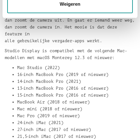
Weigeren
een videogesprek even heen en weer loopt. Komt er
iemand bij,
dan zoomt de camera uit. En gaat er iemand weer weg,
dan zoomt de camera in. Het mooie is dat deze
feature in
alle gebruikelijke vergader-apps werkt.
Studio Display is compatibel met de volgende Mac-
modellen met macOS Monterey 12.3 of nieuwer:
Mac Studio (2022)
16‑inch MacBook Pro (2019 of nieuwer)
14‑inch MacBook Pro (2021)
13‑inch MacBook Pro (2016 of nieuwer)
15‑inch MacBook Pro (2016 of nieuwer)
MacBook Air (2018 of nieuwer)
Mac mini (2018 of nieuwer)
Mac Pro (2019 of nieuwer)
24‑inch iMac (2021)
27‑inch iMac (2017 of nieuwer)
21,5‑inch iMac (2017 of nieuwer)