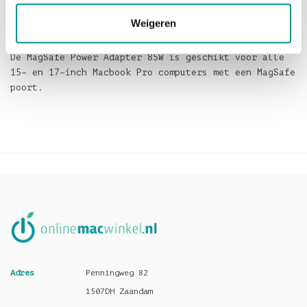
laptop helemaal is opgeladen en dat u de power
Weigeren
adapter dus los kunt koppelen.
De MagSafe Power Adapter 85W is geschikt voor alle
15– en 17–inch Macbook Pro computers met een MagSafe
poort.
Adres
Penningweg 82
1507DH Zaandam