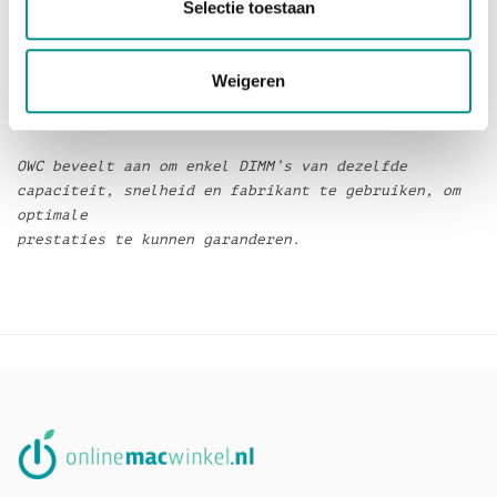
Selectie toestaan
kunnen wij het geheugen ook voor u plaatsen, dat is
alleen
flink meer werk en daar rekenen wij € 129,- voor,
Weigeren
daar komen alleen de kosten voor de plakstrips a €
25,- bij.
OWC beveelt aan om enkel DIMM’s van dezelfde
capaciteit, snelheid en fabrikant te gebruiken, om
optimale
prestaties te kunnen garanderen.