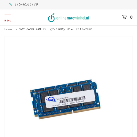
075-6163779
0
MENU
Home
OWC 64GB RAM Kit (2x32GB) iMac 2019-2020