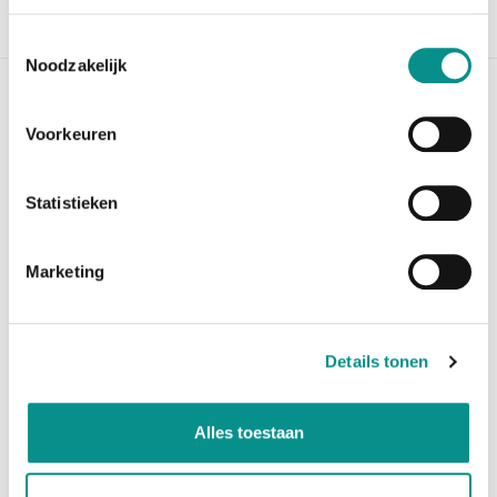
Beschrijving
Toestemmingsselectie
Noodzakelijk
OWC 64GB RAM Kit (2x32GB) voor iMac
Voorkeuren
2019
OWC 64GB RAM (2x32GB) DDR4 2666MHz PC4-21300 SO-DIMM
Statistieken
De 64GB DDR4 2666MHz PC4-21300 RAM Kit is geschikt
voor de volgende iMac modellen:
Marketing
iMac 27" 2020 (Maximum RAM voor deze iMac is 128GB)
iMac 27" 2019 (Maximum RAM voor deze iMac is 128GB)
iMac 21.5'' 2019 (Maximum RAM voor deze iMac is
Details tonen
64GB)
Wilt u hulp met het plaatsen van de RAM upgrade?
Alles toestaan
Maak dan een afspraak en wij plaatsen het geheugen
in de
27" iMac's geheel gratis. Heeft u een 21.5" iMac dan