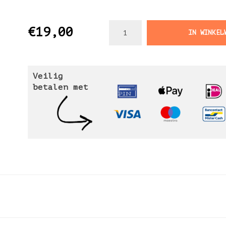
€19,00
IN WINKEL
Veilig
betalen met