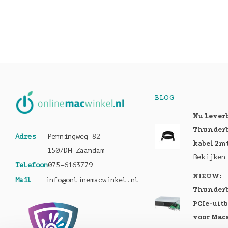
BLOG
Nu Lever
Thunderb
Adres
Penningweg 82
kabel 2m
1507DH Zaandam
Bekijken
Telefoon
075-6163779
NIEUW:
Mail
info@onlinemacwinkel.nl
Thunderb
PCIe-uit
voor Mac