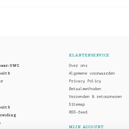
KLANTENSERVICE
baar: OWC
Over ons
olt 5
Algemene voorwaarden
tr
Privacy Policy
Betaalmethoden
Verzenden & retourneren
Sitemap
olt 5
RSS-feed
breiding
s
MIJN ACCOUNT