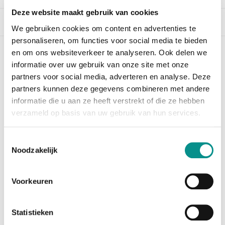
Deze website maakt gebruik van cookies
Beschrijving
We gebruiken cookies om content en advertenties te
personaliseren, om functies voor social media te bieden
en om ons websiteverkeer te analyseren. Ook delen we
OWC 1TB Aura Pro 6G SSD + Envoy kit
informatie over uw gebruik van onze site met onze
MacBook Air (2010-2011)
partners voor social media, adverteren en analyse. Deze
partners kunnen deze gegevens combineren met andere
Te weinig opslagcapaciteit in uw MacBook Air? De OWC
1TB Aura Pro 6G SSD biedt uitkomst. Vervang de
informatie die u aan ze heeft verstrekt of die ze hebben
huidige
verzameld op basis van uw gebruik van hun services.
SSD voor deze 1TB grote SSD en u kunt voorlopig weer
even voort.
Toestemmingsselectie
Noodzakelijk
Hier
vindt u de installatiehandleiding voor het
installeren van het besturingssysteem op de nieuwe
schijf.
Voorkeuren
De envoy kit bevat:
1 x 1TB Aura Pro 6G SSD
Statistieken
1 x USB3.0 behuizing voor de SSD uit de MacBook Air