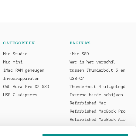
CATEGORIEËN
PAGINA'S
Mac Studio
iMac SSD
Mac mini
Wat is het verschil
iMac RAM geheugen
tussen Thunderbolt 3 en
Invoerapparaten
USB-C?
OWC Aura Pro X2 SSD
Thunderbolt 4 uitgelegd
USB-C adapters
Externe harde schijven
Refurbished Mac
Refurbished MacBook Pro
Refurbished MacBook Air
Welke oplader voor je
MacBook?