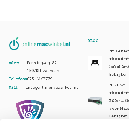
BLOG
Nu Lever
Thunderb
Adres
Penningweg 82
kabel 2m
1507DH Zaandam
Bekijken
Telefoon
075-6163779
NIEUW:
Mail
info@onlinemacwinkel.nl
Thunderb
PCIe-uit
voor Mac
Bekijken
Nu te bes