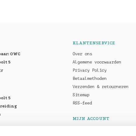
KLANTENSERVICE
baar: OWC
Over ons
olt 5
Algemene voorwaarden
tr
Privacy Policy
Betaalmethoden
Verzenden & retourneren
Sitemap
olt 5
RSS-feed
breiding
s
MIJN ACCOUNT
Registreren
tellen: