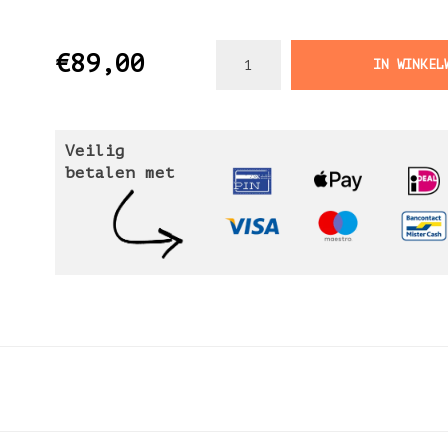
€89,00
IN WINKEL
Veilig
betalen met