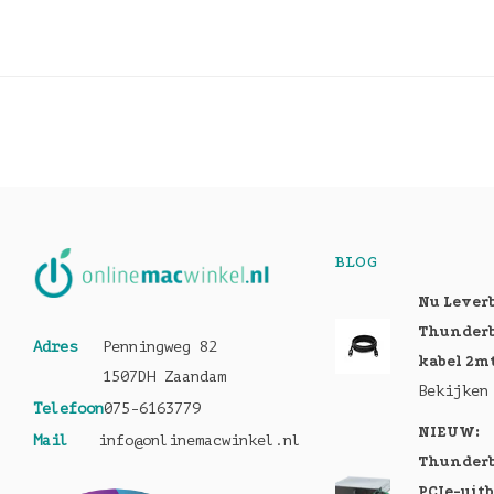
BLOG
Nu Lever
Thunderb
Adres
Penningweg 82
kabel 2m
1507DH Zaandam
Bekijken
Telefoon
075-6163779
NIEUW:
Mail
info@onlinemacwinkel.nl
Thunderb
PCIe-uit