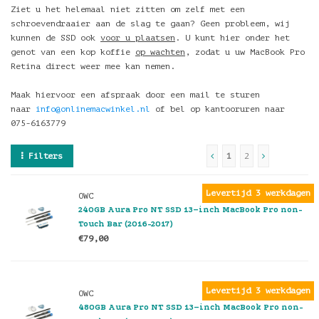
Ziet u het helemaal niet zitten om zelf met een
schroevendraaier aan de slag te gaan? Geen probleem, wij
kunnen de SSD ook
voor u plaatsen
. U kunt hier onder het
genot van een kop koffie
op wachten
, zodat u uw MacBook Pro
Retina direct weer mee kan nemen.
Maak hiervoor een afspraak door een mail te sturen
naar
info@onlinemacwinkel.nl
of bel op kantooruren naar
075-6163779
Filters
1
2
Levertijd 3 werkdagen
OWC
240GB Aura Pro NT SSD 13–inch MacBook Pro non-
Touch Bar (2016-2017)
€79,00
Levertijd 3 werkdagen
OWC
480GB Aura Pro NT SSD 13–inch MacBook Pro non-