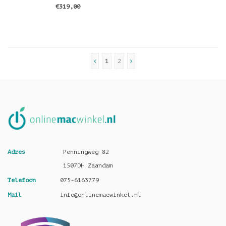
€319,00
1
2
Adres
Penningweg 82
1507DH Zaandam
Telefoon
075-6163779
Mail
info@onlinemacwinkel.nl