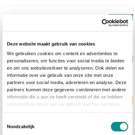
Op voorraad
OWC
2TB Aura Pro X2 SSD MacBook Pro Retina (Late 2013
- Mid 2015)
€549,00
Deze website maakt gebruik van cookies
We gebruiken cookies om content en advertenties te
Op voorraad
personaliseren, om functies voor social media te bieden
OWC
1TB Aura Pro X2 SSD + Kit MacBook Pro Retina
en om ons websiteverkeer te analyseren. Ook delen we
(Late 2013 - Mid 2015)
informatie over uw gebruik van onze site met onze
€429,00
partners voor social media, adverteren en analyse. Deze
partners kunnen deze gegevens combineren met andere
informatie die u aan ze heeft verstrekt of die ze hebben
Levertijd 3 werkdagen
OWC
verzameld op basis van uw gebruik van hun services.
2TB Aura Pro X2 SSD + Kit MacBook Pro Retina (Late
2013 - Mid 2015)
€599,00
Toestemmingsselectie
Noodzakelijk