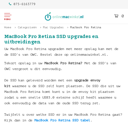
075-6163779
0
MENU
Home
Categorieën
Mac Upgrades
Macbook Pro Retina
MacBook Pro Retina SSD upgrades en
uitbreidingen
Uw MacBook Pro Retina upgraden met meer opslag kan met de
de SSD's van OWC. Bestel deze op onlinemacwinkel.nl.
Tekort opslag in uw
MacBook Pro Retina?
Met de SSD's van
OWC vergroot u dit eenvoudig.
De SSD kan geleverd worden met een
upgrade envoy
kit
waarmee u de SSD zelf kunt plaatsen. De SSD die uit uw
MacBook Pro Retina komt kunt u in de envoy kit plaatsen
zodat u een snelle USB3.0 externe schijf heeft waarmee u
ook eenvoudig de data van de oude SSD terug zet.
Twijfelt u over welke SSD er in uw MacBook Pro Retina gaat?
Kijk dan in de
MacBook Pro Retina SSD tabel
.