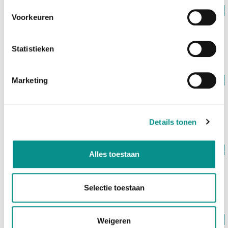
Op voorraad
OWC
Voorkeuren
250GB Aura Pro 6G SSD MacBook Pro Retina Mid
2012 - Early 2013
€79,00
Statistieken
Marketing
Op voorraad
OWC
500GB Aura Pro 6G SSD MacBook Pro Retina (Mid
2012 - Early 2013)
€99,00
Details tonen
Op voorraad
OWC
Alles toestaan
1TB Aura Pro 6G SSD MacBook Pro Retina Mid 2012 -
Early 2013
€249,00
Selectie toestaan
Op voorraad
Weigeren
OWC