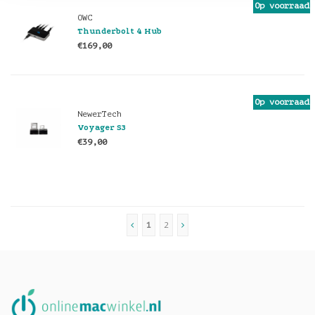
Op voorraad
OWC
Thunderbolt 4 Hub
€169,00
Op voorraad
NewerTech
Voyager S3
€39,00
1
2