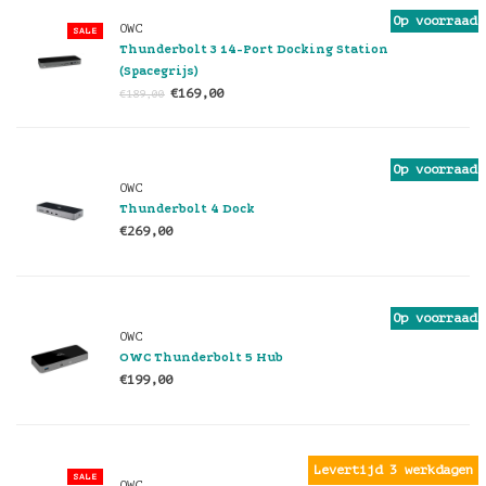
Op voorraad
OWC
SALE
Thunderbolt 3 14-Port Docking Station
(Spacegrijs)
€169,00
€189,00
Op voorraad
OWC
Thunderbolt 4 Dock
€269,00
Op voorraad
OWC
OWC Thunderbolt 5 Hub
€199,00
Levertijd 3 werkdagen
SALE
OWC