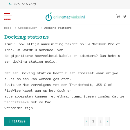
075-6163779
0
MENU
Home
Categorieën
Docking stations
Docking stations
Komt u ook altijd aansluiting tekort op uw MacBook Pro of
iMac? Of wordt u horendol van
de gigantische hoeveelheid kabels en adapters? Dan hebt u
een docking station nodig!
Met een Docking station heeft u een apparaat waar vrijwel
alles op aan kan worden gesloten.
Sluit uw Mac vervolgens met een Thunderbolt, USB-C of
FireWire kabel aan op het dock en
alle apparaten kunnen met elkaar communiceren zonder dat ze
rechtstreeks met de Mac
verbonden zijn.
Filters
1
2