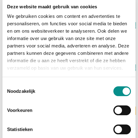
€252,00
Deze website maakt gebruik van cookies
We gebruiken cookies om content en advertenties te
personaliseren, om functies voor social media te bieden
Op voorraad
Sonnet
en om ons websiteverkeer te analyseren. Ook delen we
Echo 13 Thunderbolt 5 SSD Dock (1TB)
informatie over uw gebruik van onze site met onze
€549,00
partners voor social media, adverteren en analyse. Deze
partners kunnen deze gegevens combineren met andere
informatie die u aan ze heeft verstrekt of die ze hebben
Op voorraad
verzameld op basis van uw gebruik van hun services.
Sonnet
Echo 13 Thunderbolt 5 SSD Dock (2TB)
Toestemmingsselectie
€699,00
Noodzakelijk
Voorkeuren
Levertijd 3 werkdagen
Sonnet
Echo 13 Thunderbolt 5 SSD Dock (4TB)
€949,00
Statistieken