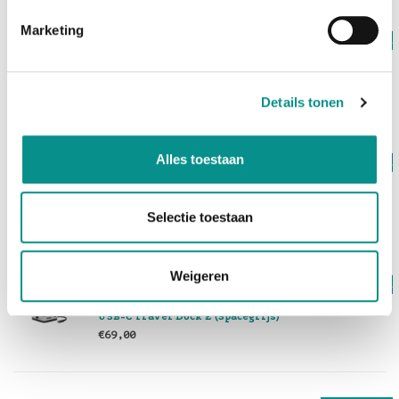
Marketing
Op voorraad
Sonnet
Echo 11 Thunderbolt 4 Dock
€259,00
Details tonen
Alles toestaan
Op voorraad
OWC
Thunderbolt 3 mini Dock
€129,00
Selectie toestaan
Weigeren
Op voorraad
OWC
USB-C Travel Dock E (Spacegrijs)
€69,00