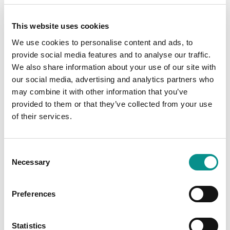
Meer zien
This website uses cookies
Met het
We use cookies to personalise content and ads, to
vermogen van
provide social media features and to analyse our traffic.
de meest
We also share information about your use of our site with
recente
DisplayPort
our social media, advertising and analytics partners who
versie, is
may combine it with other information that you’ve
de OWC
provided to them or that they’ve collected from your use
Thunderbolt
of their services.
4 / USB-C kabel er klaar voor om te verbinden met de
meest recente en toekomstige Thunderbolt en USB-C
beeldschermen voor ongelofelijke 4K, 5K, 6K en zelfs
tot wel 8K HDR resoluties. Zo krijgt u altijd de
Consent
volledige functionaliteit van bron naar beeld met deze
Necessary
Selection
high-performance OWC kabel.
Preferences
Statistics