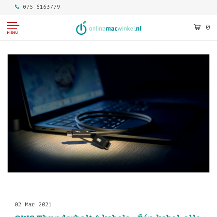
075-6163779
0
MENU
02 Mar 2021