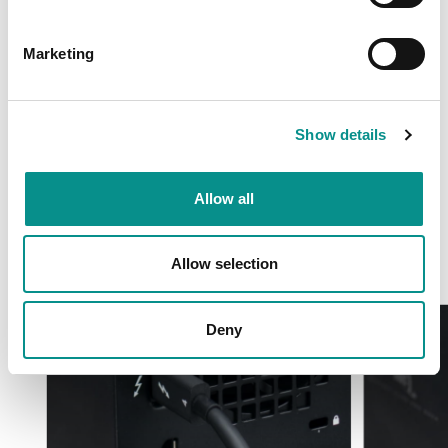
Marketing
Veilig voeden
Show details
Wanneer u uw machine moet voeden, apparaten op moet
laden, de OWC Thunderbolt 4/USB-C kabel is test-
gecertificeerd om veilig tot 100W vermogen te leveren.
Allow all
Of hij nu verbonden is met een Docking Station of elk
ander USB-C voedingsapparaat, deze premium, multi-
functionele kabel is ontworpen om betrouwbaar voeding
Allow selection
te leveren voor de eisen van uw digitale leven.
Deny