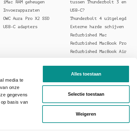
iMac RAM geheugen
tussen Thunderbolt 3 en
Invoerapparaten
USB-C?
OWC Aura Pro X2 SSD
Thunderbolt 4 uitgelegd
USB-C adapters
Externe harde schijven
Refurbished Mac
Refurbished MacBook Pro
Refurbished MacBook Air
Welke oplader voor je
MacBook?
Alles toestaan
al media te
 van onze
Selectie toestaan
deze gegevens
 op basis van
Weigeren