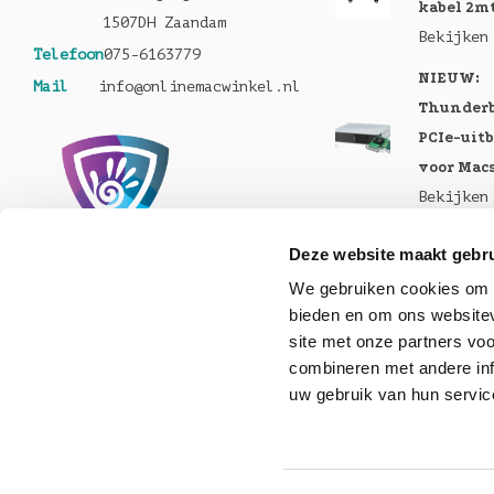
kabel 2m
1507DH Zaandam
Bekijken
Telefoon
075-6163779
NIEUW:
Mail
info@onlinemacwinkel.nl
Thunderb
PCIe-uit
voor Mac
Bekijken
Nu te bes
Deze website maakt gebru
MacBook 
We gebruiken cookies om c
Pro en M
bieden en om ons websitev
Bekijken
site met onze partners vo
combineren met andere inf
Nu lever
uw gebruik van hun servic
Helios 5S
Bekijken