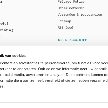
tr
Privacy Policy
Betaalmethoden
Verzenden & retourneren
Sitemap
olt 5
RSS-feed
breiding
s
MIJN ACCOUNT
Registreren
tellen:
Mijn bestellingen
ik van cookies
Pro M5
Mijn tickets
ontent en advertenties te personaliseren, om functies voor soci
5 Max
erkeer te analyseren. Ook delen we informatie over uw gebruik
or social media, adverteren en analyse. Deze partners kunnen 
ormatie die u aan ze heeft verstrekt of die ze hebben verzameld
baar: OWC
es.