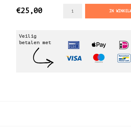
€25,00
IN WINKEL
Veilig
betalen met