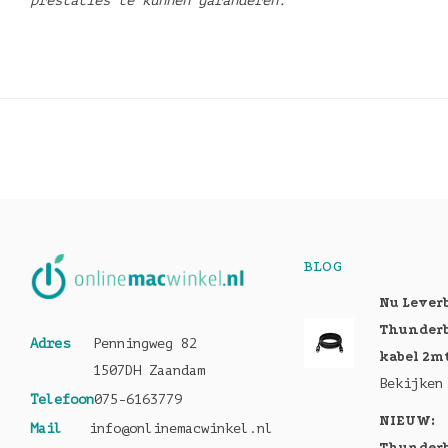
prestaties te kunnen garanderen.
BLOG
Nu Lever
Thunderb
Adres
Penningweg 82
kabel 2m
1507DH Zaandam
Bekijken
Telefoon
075-6163779
NIEUW:
Mail
info@onlinemacwinkel.nl
Thunderb