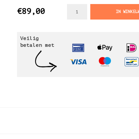
€89,00
IN WINKEL
Veilig
betalen met