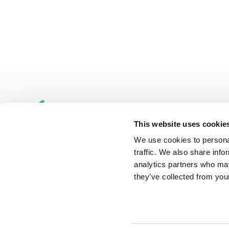
This website uses cookie
We use cookies to personal
traffic. We also share info
Adres
Penningweg 82
analytics partners who may
1507DH Zaandam
they’ve collected from your
Telefoon
075-6163779
Mail
info@onlinemacwinkel.nl