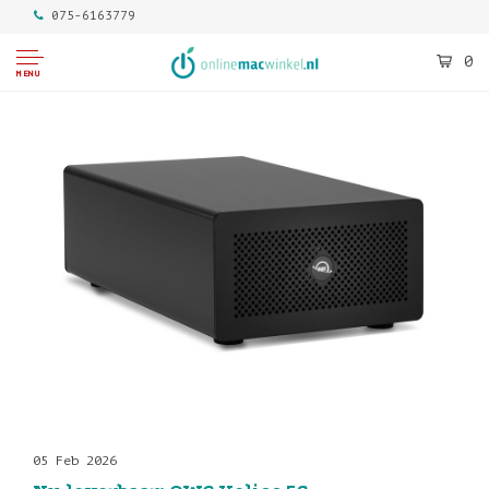
075-6163779
0
MENU
05 Feb 2026