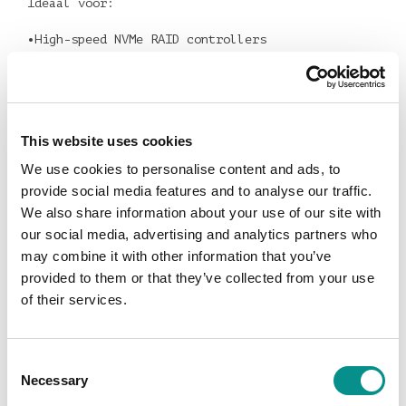
Ideaal voor:
•High-speed NVMe RAID controllers
•10/25/40GbE netwerkkaarten
•Professionele audio-interfaces
•Video capture kaarten (4K / 8K workflows)
•Speciale uitbreidingskaarten voor AV of IT
This website uses cookies
Dankzij Thunderbolt 5 profiteer je van extreem
hoge bandbreedte (tot 80Gb/s), waardoor
We use cookies to personalise content and ads, to
prestaties dicht bij interne PCIe-oplossingen
provide social media features and to analyse our traffic.
komen.
We also share information about your use of our site with
our social media, advertising and analytics partners who
may combine it with other information that you’ve
Extra Thunderbolt-poorten inbegrepen
provided to them or that they’ve collected from your use
Naast de PCIe-uitbreiding biedt de Helios 5S ook
of their services.
extra Thunderbolt 5-poorten. Zo breid je niet
alleen intern uit, maar creëer je meteen een
krachtig connectiviteits-hub voor opslag, docks
Consent
en displays.
Necessary
Selection
Perfect voor gebruikers van onder andere: