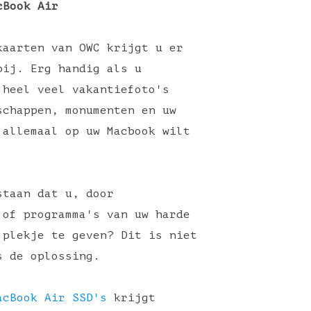
cBook Air
kaarten van OWC krijgt u er
bij. Erg handig als u
 heel veel vakantiefoto's
schappen, monumenten en uw
 allemaal op uw Macbook wilt
staan dat u, door
 of programma's van uw harde
 plekje te geven? Dit is niet
us de oplossing.
acBook Air SSD's
krijgt