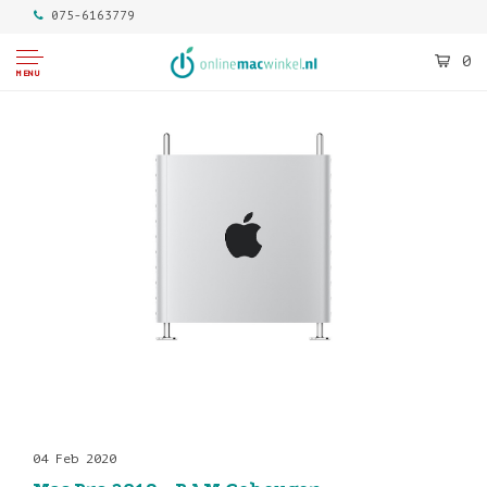
075-6163779
0
MENU
04 Feb 2020