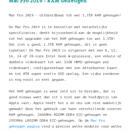
Mac Pro 2019 - RAM Geheugen
Mac Pro 2019 - Uitbreidbaar tot wel 1,5TB RAM geheugen!
De Mac Pro 2019 is te bestellen met belachelijke
specificaties, denkt bijvoorbeeld aan de mogelijkheid
tot het upgraden van het RAM geheugen tot wel 1,5TB!
Dat ziet u goed; 1,5TB RAM geheugen, dit is geen
typefout! De Mac Pro 2019 is uitgerust met een 8, 12,
16, 24 of 28-core Intel Xeon W-processor, een enkele of
dubbele videokaart tot wel 32GB HBM2-geheugen per
videokaart, configureerbaar met een Afterburner kaart
en tot 8TB super snelle SSD opslag. Een video renderen
is nog nooit zo snel gegaan.
Het RAM geheugen is weer zelf uit te breiden, dat is
goed nieuws want dan zit u niet aan de hoofdprijs van
Apple vast. Apple heeft het u en ons ook niet makkelijk
gemaakt door het gebruik van twee verschillende soorten
RAM geheugen. 2666MHz RDIMM DDR4 ECC-geheugen en
2933MHz LRDIMM DDR4 ECC-geheugen. Op de
Mac Pro
geheugen pagina
vind u precies welke modules voor welke