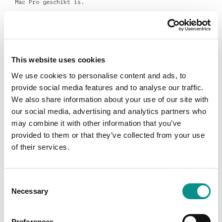
Mac Pro geschikt is.
De opslag van de Mac Pro is te configureren tot 8TB
NVMe SSD opslag, de Apple NVMe SSD's zijn snel maar het
kan nog
sneller! De OWC Accelsior 4M2 haalt snelheden
tot wel 6000MB/s. De
OWC Accelsior 4M2
is verkrijgbaar
This website uses cookies
in 4 capaciteiten tot 8TB.
We use cookies to personalise content and ads, to
De Mac Pro 2019 draait op de Intel Xeon W-procesors met
provide social media features and to analyse our traffic.
Turbo Boost, hyperthreading technologie. Dit zijn super
We also share information about your use of our site with
krachtige processors beschikbaar als 8-Core, 12-
our social media, advertising and analytics partners who
core,16-core, 24-core en 28-core Intel Xeon, genoeg
power voor taken als games ontwikkelen, videobewerken,
may combine it with other information that you’ve
renderen en de meest veeleisende professionele
provided to them or that they’ve collected from your use
workloads.
of their services.
Consent
Necessary
Selection
Preferences