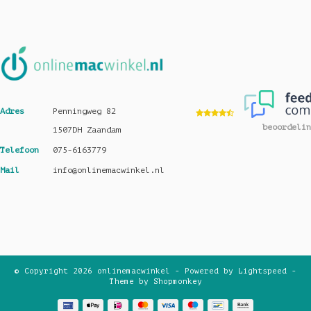
Adres
Penningweg 82
beoordelin
1507DH Zaandam
Telefoon
075-6163779
Mail
info@onlinemacwinkel.nl
© Copyright 2026 onlinemacwinkel - Powered by
Lightspeed
-
Theme by
Shopmonkey