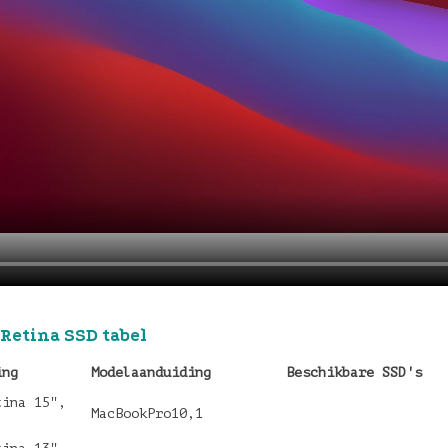
Retina SSD tabel
ing
Modelaanduiding
Beschikbare SSD's
tina 15",
MacBookPro10,1