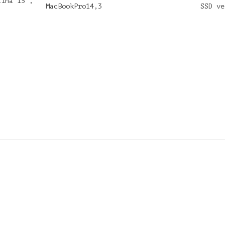
tina 15",
MacBookPro14,3
SSD ve