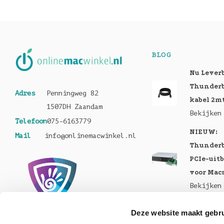
BLOG
Nu Lever
Thunderb
Adres
Penningweg 82
kabel 2m
1507DH Zaandam
Bekijken
Telefoon
075-6163779
NIEUW:
Mail
info@onlinemacwinkel.nl
Thunderb
PCIe-uit
voor Mac
Bekijken
Nu te bes
Deze website maakt gebru
MacBook 