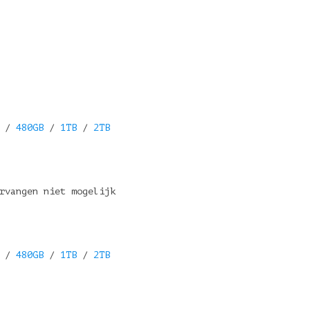
/
480GB
/
1TB
/
2TB
rvangen niet mogelijk
/
480GB
/
1TB
/
2TB