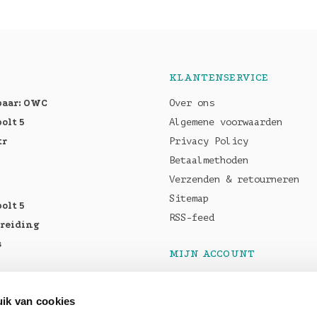
KLANTENSERVICE
baar: OWC
Over ons
olt 5
Algemene voorwaarden
tr
Privacy Policy
Betaalmethoden
Verzenden & retourneren
Sitemap
olt 5
RSS-feed
breiding
s
MIJN ACCOUNT
Registreren
tellen:
Mijn bestellingen
ik van cookies
Pro M5