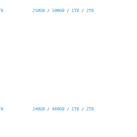
TB
250GB
/
500GB
/
1TB
/
2TB
TB
240GB
/
480GB
/
1TB
/
2TB