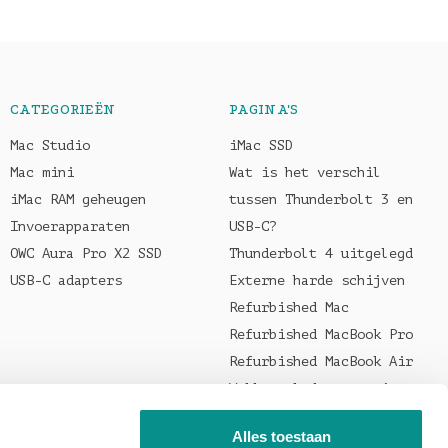
CATEGORIEËN
PAGINA'S
Mac Studio
iMac SSD
Mac mini
Wat is het verschil
iMac RAM geheugen
tussen Thunderbolt 3 en
Invoerapparaten
USB-C?
OWC Aura Pro X2 SSD
Thunderbolt 4 uitgelegd
USB-C adapters
Externe harde schijven
Refurbished Mac
Refurbished MacBook Pro
Refurbished MacBook Air
Welke oplader voor je
MacBook?
Alles toestaan