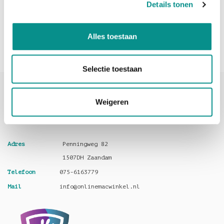
Details tonen
Upgrade
€2.698,00
Alles toestaan
Selectie toestaan
Weigeren
Adres
Penningweg 82
1507DH Zaandam
Telefoon
075-6163779
Mail
info@onlinemacwinkel.nl