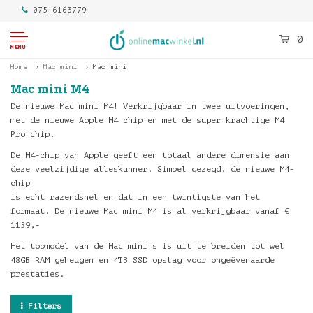
075-6163779
0
MENU
Home
Mac mini
Mac mini
Mac mini M4
De nieuwe Mac mini M4! Verkrijgbaar in twee uitvoeringen,
met de nieuwe Apple M4 chip en met de super krachtige M4
Pro chip.
De M4-chip van Apple geeft een totaal andere dimensie aan
deze veelzijdige alleskunner. Simpel gezegd, de nieuwe M4-
chip
is echt razendsnel en dat in een twintigste van het
formaat. De nieuwe Mac mini M4 is al verkrijgbaar vanaf €
1159,-
Het topmodel van de Mac mini's is uit te breiden tot wel
48GB RAM geheugen en 4TB SSD opslag voor ongeëvenaarde
prestaties.
Filters