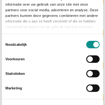
Levertijd ± 6 weken
Apple
informatie over uw gebruik van onze site met onze
Mac mini M4 Pro 2024 12C CPU | 16C GPU | 24GB |
partners voor social media, adverteren en analyse. Deze
512GB
partners kunnen deze gegevens combineren met andere
€1.899,00
informatie die u aan ze heeft verstrekt of die ze hebben
verzameld op basis van uw gebruik van hun services.
Levertijd ± 6 weken
Apple
Toestemmingsselectie
Mac mini M4 Pro | 14C CPU | 20C GPU | 48GB | 512GB
Noodzakelijk
€2.699,00
Voorkeuren
Levertijd ± 6 weken
Apple
Mac mini M4 Pro | 12C CPU | 16C GPU | 24GB | 2TB
Statistieken
Upgrade
€2.248,00
Marketing
Levertijd ± 6 weken
Apple
Mac mini M4 Pro | 12C CPU | 16C GPU | 24GB | 4TB