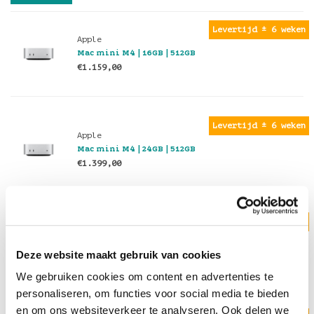
Levertijd ± 6 weken
Apple
Mac mini M4 | 16GB | 512GB
€1.159,00
Levertijd ± 6 weken
Apple
Mac mini M4 | 24GB | 512GB
€1.399,00
Levertijd ± 6 weken
Apple
Mac mini M4 | 24GB | 1TB
Deze website maakt gebruik van cookies
€1.719,00
We gebruiken cookies om content en advertenties te
personaliseren, om functies voor social media te bieden
en om ons websiteverkeer te analyseren. Ook delen we