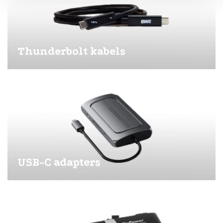
Thunderbolt kabels
USB-C adapters