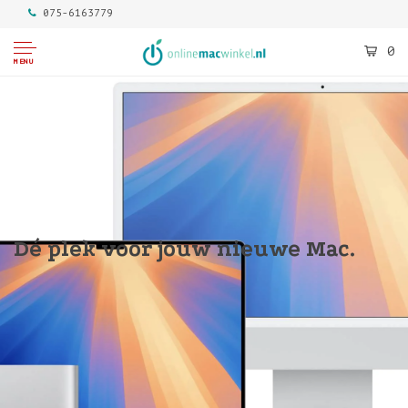
075-6163779
0
MENU
Dé plek voor jouw nieuwe Mac.