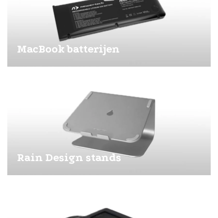
MacBook batterijen
Rain Design stands